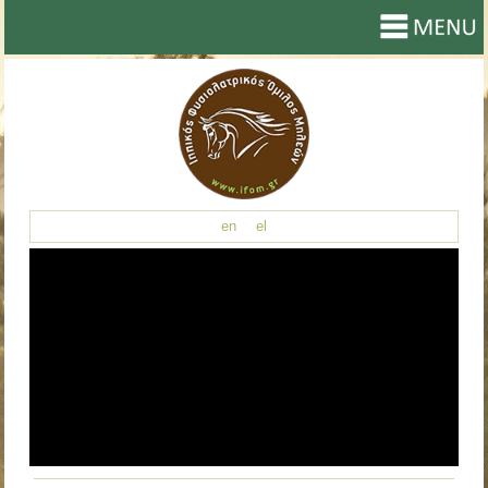
en
el