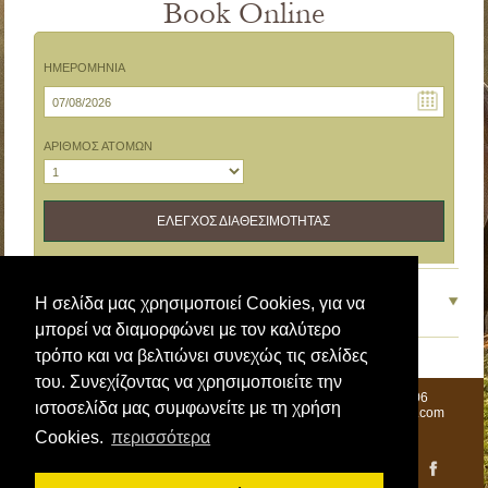
Book Online
ΗΜΕΡΟΜΗΝΙΑ
ΑΡΙΘΜΟΣ ΑΤΟΜΩΝ
ΕΛΕΓΧΟΣ ΔΙΑΘΕΣΙΜΟΤΗΤΑΣ
Σας καλωσορίζουμε σε ένα
Η σελίδα μας χρησιμοποιεί Cookies, για να
ταξίδι της φύσης
μπορεί να διαμορφώνει με τον καλύτερο
τρόπο και να βελτιώνει συνεχώς τις σελίδες
του. Συνεχίζοντας να χρησιμοποιείτε την
Επαρ.Οδ. Καλών Νερών - Κορόπη Μηλεών Νότιο Πήλιο 37006
ιστοσελίδα μας συμφωνείτε με τη χρήση
Τηλ.: +30 6985647509 Ελένη Βήτου Email: ifom.pelion@gmail.com
+30 691176203 Ζήσης Βήτος
Cookies.
περισσότερα