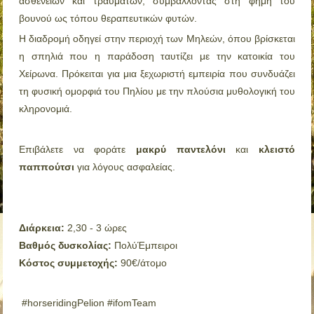
ασθενειών και τραυμάτων, συμβάλλοντας στη φήμη του
βουνού ως τόπου θεραπευτικών φυτών.
Η διαδρομή οδηγεί στην περιοχή των Μηλεών, όπου βρίσκεται
η σπηλιά που η παράδοση ταυτίζει με την κατοικία του
Χείρωνα. Πρόκειται για μια ξεχωριστή εμπειρία που συνδυάζει
τη φυσική ομορφιά του Πηλίου με την πλούσια μυθολογική του
κληρονομιά.
Επιβάλετε να φοράτε
μακρύ παντελόνι
και
κλειστό
παππούτσι
για λόγους ασφαλείας.
Διάρκεια:
2,30 - 3 ώρες
Βαθμός δυσκολίας:
Πολύ
Έμπειροι
Κόστος συμμετοχής:
9
0€/άτομο
#horseridingPelion #ifomTeam