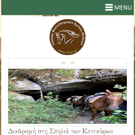
en
el
Διαδρομή στη Σπηλιά των Κενταύρων